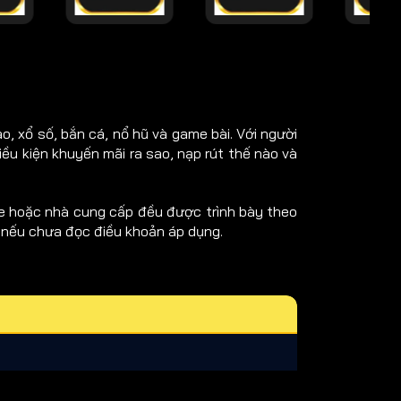
o, xổ số, bắn cá, nổ hũ và game bài. Với người
iều kiện khuyến mãi ra sao, nạp rút thế nào và
ame hoặc nhà cung cấp đều được trình bày theo
c nếu chưa đọc điều khoản áp dụng.