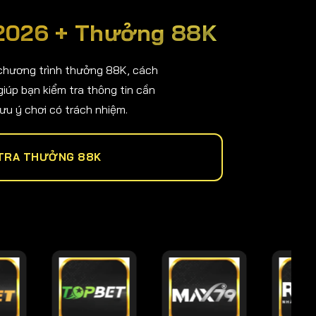
 2026 + Thưởng 88K
, chương trình thưởng 88K, cách
giúp bạn kiểm tra thông tin cần
lưu ý chơi có trách nhiệm.
 TRA THƯỞNG 88K