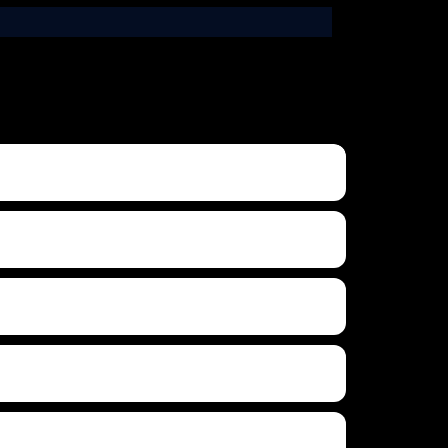
]
ải]
h pháp lý tại nơi cư trú
à Game Bài
mức biến động và rủi ro khác nhau. Trước khi
c bên dưới. Mỗi sảnh có luật chơi, điều kiện