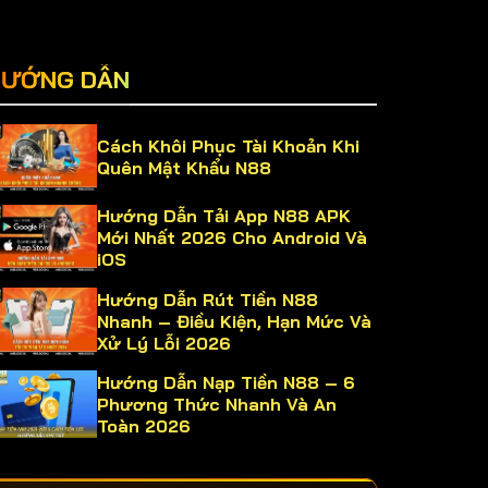
ạ, tên miền nhái hoặc chuyển hướng nhiều lần
nếu trình duyệt cảnh báo rủi ro
HƯỚNG DẪN
PA từ nguồn không rõ
u chưa hiểu điều kiện
Cách Khôi Phục Tài Khoản Khi
Quên Mật Khẩu N88
ua tài khoản cá nhân không nằm trong hệ thống
Hướng Dẫn Tải App N88 APK
hi Nhận
Mới Nhất 2026 Cho Android Và
iOS
hoàn trả ngày hoặc đặc quyền VIP. Tuy nhiên,
Hướng Dẫn Rút Tiền N88
và yêu cầu xác minh tài khoản.
Nhanh – Điều Kiện, Hạn Mức Và
Xử Lý Lỗi 2026
c kỹ thể lệ, chỉ nhận ưu đãi phù hợp với ngân
Hướng Dẫn Nạp Tiền N88 – 6
Phương Thức Nhanh Và An
Toàn 2026
M TRA
cần xác minh không, vòng cược bao nhiêu, rút tối