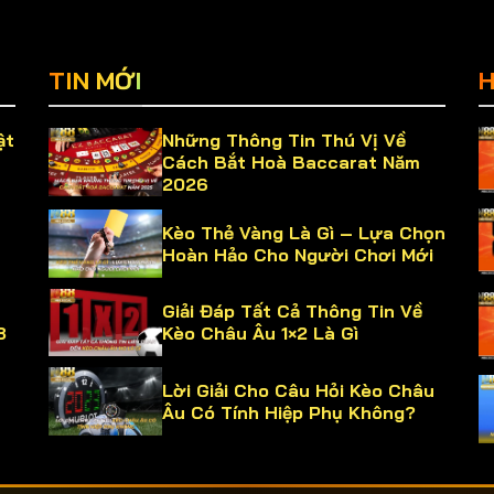
 tin được công bố trên kênh chính thức
Tránh link có ký tự l
óa HTTPS trên trình duyệt
Không nhập mật khẩu 
TIN MỚI
được N88 công bố
Không cài file APK/I
vòng cược, giới hạn rút
Không nhận ưu đãi nế
ật
Những Thông Tin Thú Vị Về
Cách Bắt Hoà Baccarat Năm
ail hoặc kênh hỗ trợ trong tài khoản
Không chuyển tiền q
2026
Mãi 2026: Nên Đọc Điều Kiện Trước K
Kèo Thẻ Vàng Là Gì – Lựa Chọn
Hoàn Hảo Cho Người Chơi Mới
 biệt là các cụm như
thưởng 88K N88
, thưởng chào mừng, 
ời gian áp dụng, vòng cược, sản phẩm hợp lệ, mức rút tối đa 
Giải Đáp Tất Cả Thông Tin Về
8
Kèo Châu Âu 1×2 Là Gì
 ngay nếu chưa hoàn thành điều kiện. Cách an toàn hơn là đọ
àn thành vòng cược nhanh.
Lời Giải Cho Câu Hỏi Kèo Châu
Âu Có Tính Hiệp Phụ Không?
GIÁ TRỊ/THÔNG TIN
ĐIỀU KIỆN CẦN KIỂ
Có cần nạp không, có 
8K theo chương trình đang áp dụng