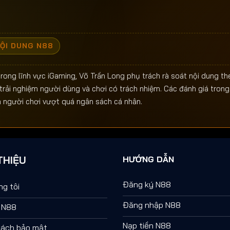
đa bao nhiêu
Ví dụ: 150% tối đa 6.000.000 VNĐ – cần
Vòng cược, thời hạn 
ác minh]
NỘI DUNG N88
Ví dụ: 1.2% doanh thu – cần xác minh]
Cách tính doanh thu, t
rong lĩnh vực iGaming, Võ Trần Long phụ trách rà soát nội dung the
Điền theo chính sách thực tế]
Điều kiện cấp VIP, thờ
rải nghiệm người dùng và chơi có trách nhiệm. Các đánh giá trong 
h người chơi vượt quá ngân sách cá nhân.
iếu với trang khuyến mãi N88 tại thời điểm đăng bài. Nếu chư
ong 4 Bước
THIỆU
HƯỚNG DẪN
 thông tin chính chủ để hạn chế lỗi xác minh, lỗi rút tiền h
và không chia sẻ mật khẩu cho bên thứ ba.
Đăng ký N88
g tôi
 tra, tránh link mạo danh hoặc trang yêu cầu tải file không r
Đăng nhập N88
ả N88
ại, mật khẩu, họ tên và thông tin cần thiết theo biểu mẫu hệ 
Nạp tiền N88
sách bảo mật