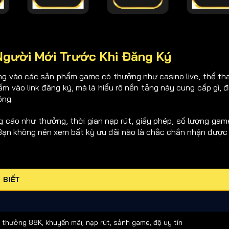
Người Mới Trước Khi Đăng Ký
rung vào các sản phẩm game có thưởng như casino live, thể tha
ấm vào link đăng ký, mà là hiểu rõ nền tảng này cung cấp gì, đ
ông.
ảng cáo như thưởng, thời gian nạp rút, giấy phép, số lượng g
. Bạn không nên xem bất kỳ ưu đãi nào là chắc chắn nhận đượ
 BIẾT
 thưởng 88K, khuyến mãi, nạp rút, sảnh game, độ uy tín