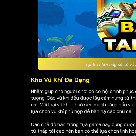
Tại trò chơi này sẽ có v
Kho Vũ Khí Đa Dạng
Nhằm giúp cho người chơi có cơ hội chinh phục 
tượng. Các vũ khí đều được lấy cảm hứng từ th
em. Mỗi loại vũ khí sẽ có sức mạnh tăng dần và 
lựa chọn vũ khí phù hợp để bắn hạ các chú cá.
Các chế độ bắn trong tựa game này cũng được 
từ thấp tới cao nên bạn có thể lựa chọn linh h