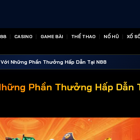
N88
CASINO
GAME BÀI
THỂ THAO
NỔ HŨ
XỔ S
 Với Những Phần Thưởng Hấp Dẫn Tại N88
Những Phần Thưởng Hấp Dẫn 