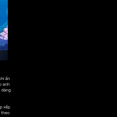
khí ấn
o anh
ễ dàng
ắp xếp
 theo