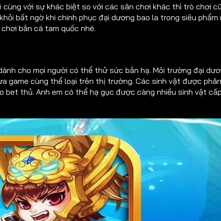
ùng với sự khác biệt so với các sân chơi khác thì trò chơi c
khỏi bất ngờ khi chinh phục đại dương bao la trong siêu phẩm 
 chơi bắn cá tam quốc nhé.
ành cho mọi người có thể thử sức bắn hạ. Môi trường đại dươ
ựa game cùng thể loại trên thị trường. Các sinh vật được phân
o bet thủ. Anh em có thể hạ gục được càng nhiều sinh vật cấ