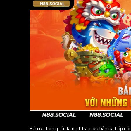
Bắn cá tam quốc là một trào lưu bắn cá hấp dẫn