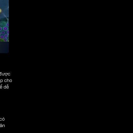
 được
úp cho
hể dễ
 có
hân