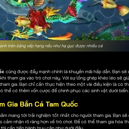
danh trên bảng xếp hạng nếu như hạ gục được nhiều cá
uốc
cũng được đẩy mạnh chính là khuyến mãi hấp dẫn. Bạn sẽ
khi tham gia vào trò chơi này. Với sự lồng ghép khéo léo sẽ gi
tham gia. Bạn chỉ cần thực hiện theo một vài điều kiện là có t
ó thể có thêm vốn cược để chinh phục các sinh vật dưới biển.
am Gia Bắn Cá Tam Quốc
ằm mang tới trải nghiệm tốt nhất cho người tham gia. Bạn sẽ
tạo cảm nhận rõ ràng hơn về trò chơi. Để có thể tham gia hóa t
hì cần tiến hành truy cập như dưới đây.