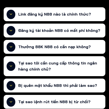
THÔNG TIN CẦN BIẾT
MỤC
Thương
Link đăng ký N88 nào là chính thức?
N88
hiệu
Intent
Đăng ký tài khoản N88 có mất phí không?
người
Link đăng ký N88, thưởng 88K, khuyến mãi, nạp
tìm
rút, sảnh game, độ uy tín
kiếm
Thưởng 88K N88 có cần nạp không?
Sản
Casino live, thể thao, xổ số, bắn cá, nổ hũ,
phẩm
game bài
chính
Tại sao tôi cần cung cấp thông tin ngân
Ưu đãi
Thưởng 88K hoặc chương trình chào mừng
hàng chính chủ?
nổi bật
theo từng thời điểm [cần xác minh điều kiện]
Thiết bị
Website mobile, máy tính, ứng dụng nếu hệ
Bị quên mật khẩu N88 thì phải làm sao?
hỗ trợ
thống đang cung cấp [cần xác minh nguồn tải]
Yếu tố
Link chính thức, điều khoản thưởng, vòng cược,
cần
Tại sao lệnh rút tiền N88 bị từ chối?
giới hạn rút, bảo mật tài khoản, quy định pháp
kiểm
lý tại nơi cư trú
tra