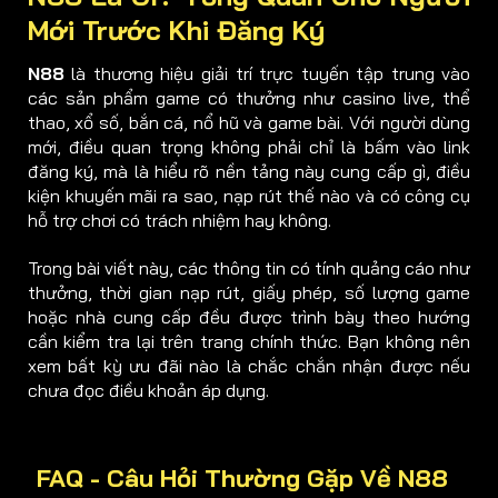
Mới Trước Khi Đăng Ký
N88
là thương hiệu giải trí trực tuyến tập trung vào
các sản phẩm game có thưởng như casino live, thể
thao, xổ số, bắn cá, nổ hũ và game bài. Với người dùng
mới, điều quan trọng không phải chỉ là bấm vào link
đăng ký, mà là hiểu rõ nền tảng này cung cấp gì, điều
kiện khuyến mãi ra sao, nạp rút thế nào và có công cụ
hỗ trợ chơi có trách nhiệm hay không.
Trong bài viết này, các thông tin có tính quảng cáo như
thưởng, thời gian nạp rút, giấy phép, số lượng game
hoặc nhà cung cấp đều được trình bày theo hướng
cần kiểm tra lại trên trang chính thức. Bạn không nên
xem bất kỳ ưu đãi nào là chắc chắn nhận được nếu
chưa đọc điều khoản áp dụng.
Bảng Thông Tin Nhanh Về N88
FAQ - Câu Hỏi Thường Gặp Về N88
HẠNG