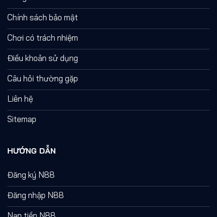
Lưu ý:
Các con số khuyến mãi cần được đối chiếu với
trang khuyến mãi N88 tại thời điểm đăng bài. Nếu
Chính sách bảo mật
chương trình thay đổi, hãy cập nhật lại tiêu đề, CTA và
FAQ để tránh sai lệch intent.
Chơi có trách nhiệm
Hướng Dẫn Đăng Ký N88 Trong 4
Điều khoản sử dụng
Bước
Câu hỏi thường gặp
Quy trình đăng ký N88 nên được thực hiện bằng thông
Liên hệ
tin chính chủ để hạn chế lỗi xác minh, lỗi rút tiền hoặc
tranh chấp tài khoản. Không nên dùng thông tin của
Sitemap
người khác, không mua bán tài khoản và không chia sẻ
mật khẩu cho bên thứ ba.
HƯỚNG DẪN
Truy cập link N88:
Chọn đường dẫn đã kiểm tra,
tránh link mạo danh hoặc trang yêu cầu tải file
Đăng ký N88
không rõ nguồn.
Điền thông tin đăng ký:
Nhập số điện thoại, mật
Đăng nhập N88
khẩu, họ tên và thông tin cần thiết theo biểu mẫu
hệ thống.
Nạp tiền N88