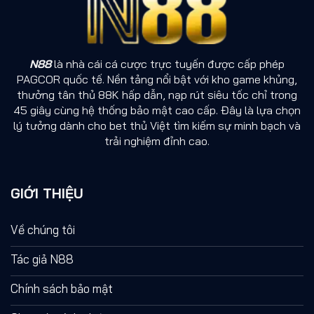
N88
là nhà cái cá cược trực tuyến được cấp phép
PAGCOR quốc tế. Nền tảng nổi bật với kho game khủng,
thưởng tân thủ 88K hấp dẫn, nạp rút siêu tốc chỉ trong
45 giây cùng hệ thống bảo mật cao cấp. Đây là lựa chọn
lý tưởng dành cho bet thủ Việt tìm kiếm sự minh bạch và
trải nghiệm đỉnh cao.
GIỚI THIỆU
Về chúng tôi
Tác giả N88
Chính sách bảo mật