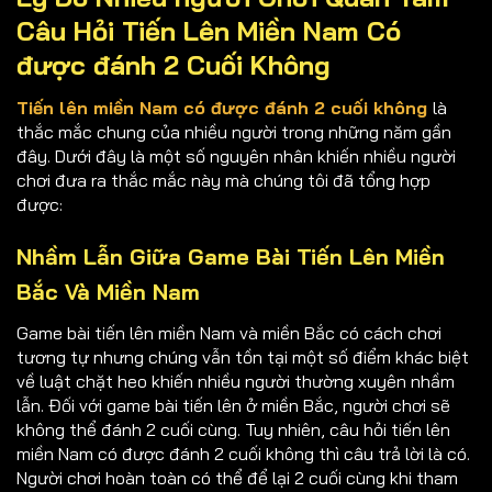
Câu Hỏi Tiến Lên Miền Nam Có
được đánh 2 Cuối Không
Tiến lên miền Nam có được đánh 2 cuối không
là
thắc mắc chung của nhiều người trong những năm gần
đây. Dưới đây là một số nguyên nhân khiến nhiều người
chơi đưa ra thắc mắc này mà chúng tôi đã tổng hợp
được:
Nhầm Lẫn Giữa Game Bài Tiến Lên Miền
Bắc Và Miền Nam
Game bài tiến lên miền Nam và miền Bắc có cách chơi
tương tự nhưng chúng vẫn tồn tại một số điểm khác biệt
về luật chặt heo khiến nhiều người thường xuyên nhầm
lẫn. Đối với game bài tiến lên ở miền Bắc, người chơi sẽ
không thể đánh 2 cuối cùng. Tuy nhiên, câu hỏi tiến lên
miền Nam có được đánh 2 cuối không thì câu trả lời là có.
Người chơi hoàn toàn có thể để lại 2 cuối cùng khi tham