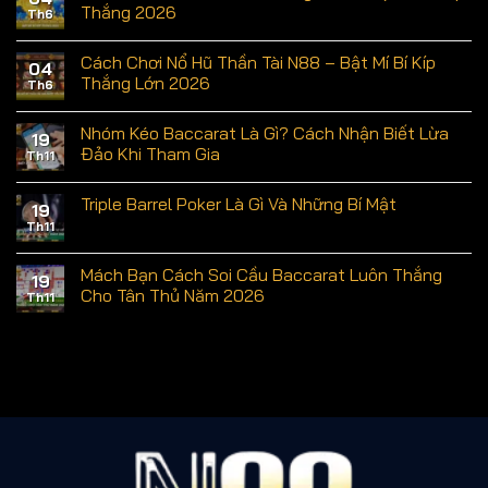
Thắng 2026
Th6
Cách Chơi Nổ Hũ Thần Tài N88 – Bật Mí Bí Kíp
04
Thắng Lớn 2026
Th6
Nhóm Kéo Baccarat Là Gì? Cách Nhận Biết Lừa
19
Đảo Khi Tham Gia
Th11
Triple Barrel Poker Là Gì Và Những Bí Mật
19
Th11
Mách Bạn Cách Soi Cầu Baccarat Luôn Thắng
19
Cho Tân Thủ Năm 2026
Th11