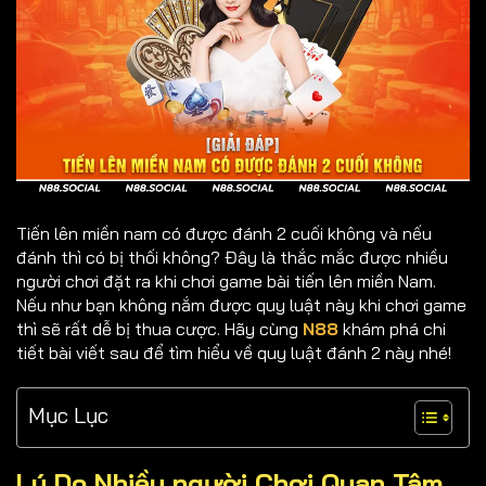
Tiến lên miền nam có được đánh 2 cuối không và nếu
đánh thì có bị thối không? Đây là thắc mắc được nhiều
người chơi đặt ra khi chơi game bài tiến lên miền Nam.
Nếu như bạn không nắm được quy luật này khi chơi game
thì sẽ rất dễ bị thua cược. Hãy cùng
N88
khám phá chi
tiết bài viết sau để tìm hiểu về quy luật đánh 2 này nhé!
Mục Lục
Lý Do Nhiều người Chơi Quan Tâm