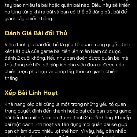
tay bao nhiêu lá bài hoặc quân bài nào. Điều này sẽ khiến
họ lúng túng khi ra bài và bạn có thể dễ dàng bắt bài để
giành lấy chiến thắng.
Đánh Giá Bài đối Thủ
Việc đánh giá bài đối thủ là yếu tố quan trọng quyết định
kết kết quả của game bài tiến lên miền Nam có được
đánh 2 cuối không. Nếu như bạn đoán được quân bài mà
thủ đang sở hữu sẽ giúp ích cho việc đưa ra được các
chiến lược phù hợp và chớp lấy thời cơ giành chiến
thắng.
Xếp Bài Linh Hoạt
Khả năng xếp bài cũng là một trong những yếu tố quan
trọng quyết định đến thành hoặc bại của bạn trong game
bài tiến lên miền Nam có được đánh 2 cuối không. Khi xếp
bài một cách linh hoạt và tận dụng mọi quân bài sẽ giúp
bạn chiếm được nhiều lợi thế hơn. Vì vậy, hãy cân nhắc