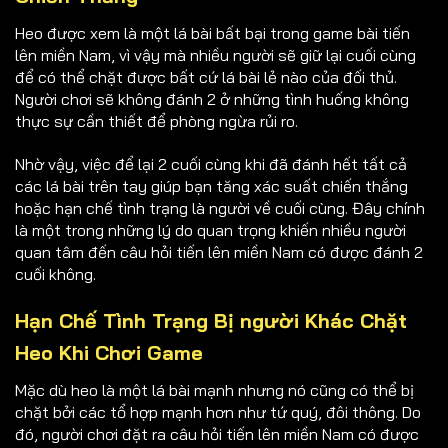
Heo được xem là một lá bài bất bại trong game bài tiến
lên miền Nam, vì vậy mà nhiều người sẽ giữ lại cuối cùng
để có thể chặt được bất cứ lá bài lẻ nào của đối thủ.
Người chơi sẽ không đánh 2 ở những tình huống không
thực sự cần thiết để phòng ngừa rủi ro.
Nhờ vậy, việc để lại 2 cuối cùng khi đã đánh hết tất cả
các lá bài trên tay giúp bạn tăng xác suất chiến thắng
hoặc hạn chế tình trạng là người về cuối cùng. Đây chính
là một trong những lý do quan trọng khiến nhiều người
quan tâm đến câu hỏi tiến lên miền Nam có được đánh 2
cuối không.
Hạn Chế Tình Trạng Bị người Khác Chặt
Heo Khi Chơi Game
Mặc dù heo là một lá bài mạnh nhưng nó cũng có thể bị
chặt bởi các tổ hợp mạnh hơn như tứ quý, đôi thông. Do
đó, người chơi đặt ra câu hỏi tiến lên miền Nam có được