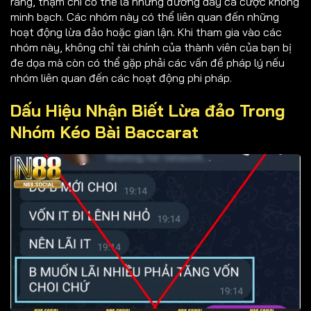
ràng, thậm chí có thể là những đường dây cá cược không
minh bạch. Các nhóm này có thể liên quan đến những
hoạt động lừa đảo hoặc gian lận. Khi tham gia vào các
nhóm này, không chỉ tài chính của thành viên của bạn bị
đe dọa mà còn có thể gặp phải các vấn đề pháp lý nếu
nhóm liên quan đến các hoạt động phi pháp.
Dấu Hiệu Nhận Biết Lừa đảo Trong
Nhóm Kéo Bài Baccarat