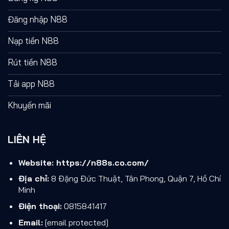
Đăng nhập N88
Nạp tiền N88
Rút tiền N88
Tải app N88
Khuyến mãi
LIÊN HỆ
Website:
https://n88s.co.com/
Địa chỉ:
8 Đặng Đức Thuật, Tân Phong, Quận 7, Hồ Chí
Minh
Điện thoại:
0815841417
Email:
[email protected]