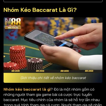
Nhóm Kéo Baccarat Là Gì?
Giới thiệu chi tiết về nhóm kéo baccarat
Nhóm kéo baccarat là gì
? Đó là một nhóm gồm có
những người tham gia game bài cá cược trực tuyến
baccarat. Mục tiêu chính của nhóm là sẽ hỗ trợ lẫn nhau
trong quá trình tham gia cá cược. Người tham gia sẽ nhận