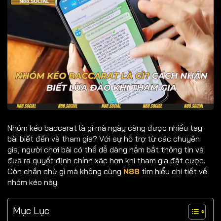
Nhóm kéo baccarat là gì mà ngày càng được nhiều tay
bài biết đến và tham gia? Với sự hỗ trợ từ các chuyên
gia, người chơi bài có thể dễ dàng nắm bắt thông tin và
đưa ra quyết định chính xác hơn khi tham gia đặt cược.
Còn chần chừ gì mà không cùng
N88
tìm hiểu chi tiết về
nhóm kéo này.
Mục Lục