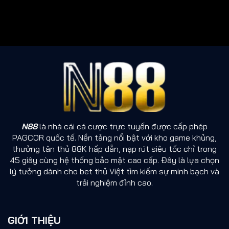
N88
là nhà cái cá cược trực tuyến được cấp phép
PAGCOR quốc tế. Nền tảng nổi bật với kho game khủng,
thưởng tân thủ 88K hấp dẫn, nạp rút siêu tốc chỉ trong
45 giây cùng hệ thống bảo mật cao cấp. Đây là lựa chọn
lý tưởng dành cho bet thủ Việt tìm kiếm sự minh bạch và
trải nghiệm đỉnh cao.
GIỚI THIỆU