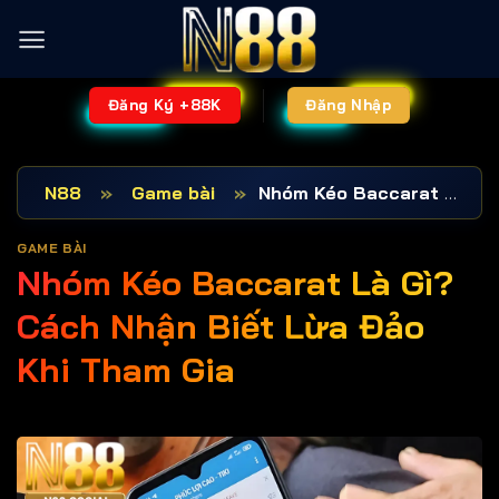
Chuyển
đến
nội
dung
Đăng Ký +88K
Đăng Nhập
N88
»
Game bài
»
Nhóm Kéo Baccarat Là Gì? Cách Nhận Biết Lừa Đảo Khi Tham Gia
GAME BÀI
Nhóm Kéo Baccarat Là Gì?
Cách Nhận Biết Lừa Đảo
Khi Tham Gia