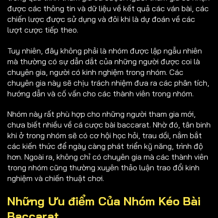
được các thông tin và dữ liệu về kết quả các ván bài, các
chiến lược được sử dụng và đôi khi là dự đoán về các
lượt cược tiếp theo.
Tuy nhiên, đây không phải là nhóm được lập ngẫu nhiên
mà thường có sự dẫn dắt của những người được coi là
chuyên gia, người có kinh nghiệm trong nhóm. Các
chuyên gia này sẽ chịu trách nhiệm đưa ra các phân tích,
hướng dẫn và cố vấn cho các thành viên trong nhóm.
Nhóm này rất phù hợp cho những người tham gia mới,
chưa biết nhiều về cá cược bài baccarat. Nhờ đó, tân binh
khi ở trong nhóm sẽ có cơ hội học hỏi, trau dồi, nắm bắt
các kiến thức để ngày càng phát triển kỹ năng, trình độ
hơn. Ngoài ra, không chỉ có chuyên gia mà các thành viên
trong nhóm cũng thường xuyên thảo luận trao đổi kinh
nghiệm và chiến thuật chơi.
Những Ưu điểm Của Nhóm Kéo Bài
Baccarat