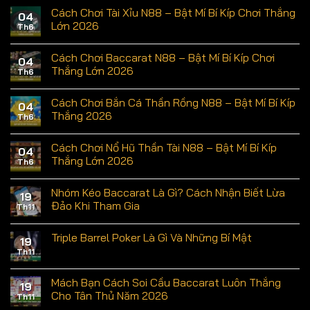
Cách Chơi Tài Xỉu N88 – Bật Mí Bí Kíp Chơi Thắng
04
Lớn 2026
Th6
Cách Chơi Baccarat N88 – Bật Mí Bí Kíp Chơi
04
Thắng Lớn 2026
Th6
Cách Chơi Bắn Cá Thần Rồng N88 – Bật Mí Bí Kíp
04
Thắng 2026
Th6
Cách Chơi Nổ Hũ Thần Tài N88 – Bật Mí Bí Kíp
04
Thắng Lớn 2026
Th6
Nhóm Kéo Baccarat Là Gì? Cách Nhận Biết Lừa
19
Đảo Khi Tham Gia
Th11
Triple Barrel Poker Là Gì Và Những Bí Mật
19
Th11
Mách Bạn Cách Soi Cầu Baccarat Luôn Thắng
19
Cho Tân Thủ Năm 2026
Th11