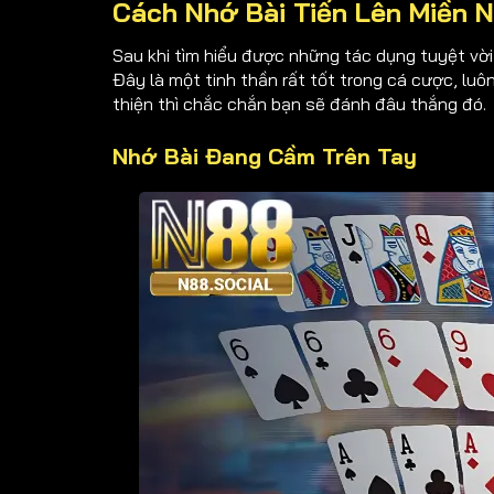
Cách Nhớ Bài Tiến Lên Miền 
Sau khi tìm hiểu được những tác dụng tuyệt vời
Đây là một tinh thần rất tốt trong cá cược, lu
thiện thì chắc chắn bạn sẽ đánh đâu thắng đó.
Nhớ Bài Đang Cầm Trên Tay