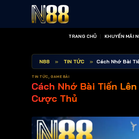
Chuyển
đến
nội
dung
TRANG CHỦ
KHUYẾN MÃI 
N88
»
TIN TỨC
»
Cách Nhớ Bài Ti
TIN TỨC
,
GAME BÀI
Cách Nhớ Bài Tiến Lên
Cược Thủ