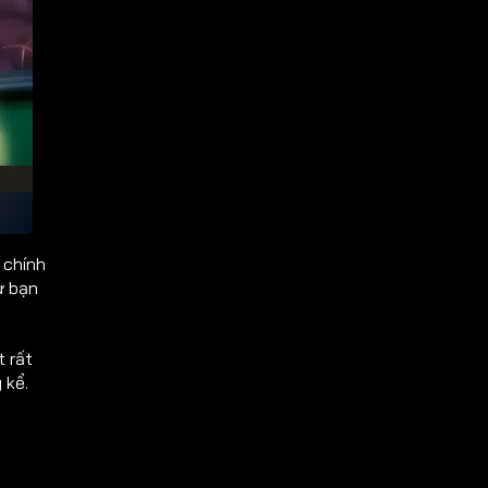
 chính
ư bạn
t rất
 kể.