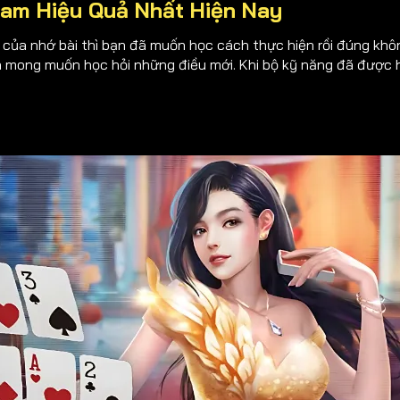
Nam Hiệu Quả Nhất Hiện Nay
 của nhớ bài thì bạn đã muốn học cách thực hiện rồi đúng khô
ôn mong muốn học hỏi những điều mới. Khi bộ kỹ năng đã được