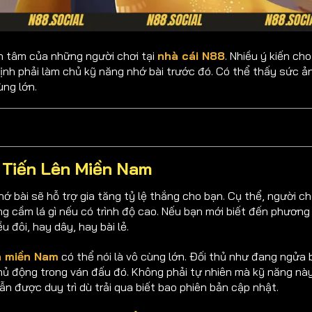
an tâm của những người chơi tại
nhà cái N88
. Nhiều ý kiến cho
ịnh phải làm chủ kỹ năng nhớ bài trước đó. Có thể thấy sức ả
ùng lớn.
 Tiến Lên Miền Nam
ớ bài sẽ hỗ trợ gia tăng tỷ lệ thắng cho bạn. Cụ thể, người ch
g cầm lá gì nếu có trình độ cao. Nếu bạn mới biết đến phương
u đôi, hay dây, hay bài lẻ.
n miền Nam
có thể nói là vô cùng lớn. Đối thủ như đang ngửa 
hủ động trong ván đấu đó. Không phải tự nhiên mà kỹ năng này
ẫn được duy trì dù trải qua biết bao phiên bản cập nhật.