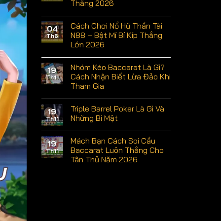
Thắng 2026
Cách Chơi Nổ Hũ Thần Tài
04
N88 – Bật Mí Bí Kíp Thắng
Th6
Lớn 2026
Nhóm Kéo Baccarat Là Gì?
19
Cách Nhận Biết Lừa Đảo Khi
Th11
Tham Gia
Triple Barrel Poker Là Gì Và
19
Những Bí Mật
Th11
Mách Bạn Cách Soi Cầu
19
Baccarat Luôn Thắng Cho
Th11
Tân Thủ Năm 2026