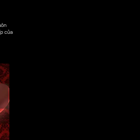
uôn
íp của