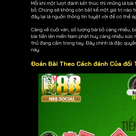
Mỗi khi một lượt đánh kết thúc thì những lá bài
bỏ. Chúng sẽ không còn bất kể một giá trị nào t
đây lại là nguồn thông tin tuyệt vời để có thể á
Càng về cuối ván, số lượng bài bỏ càng nhiều, b
bài tiến lên miền Nam phát huy càng nhiều sức 
thủ đang cầm trong tay. Đây chính là đặc quyề
này.
Đoán Bài Theo Cách đánh Của đối 