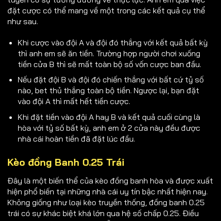
đặt cược có thể mang về một trong các kết quả cụ thể
như sau.
Khi cược vào đội A và đội đó thắng với kết quả bất kỳ
thì anh em sẽ ăn tiền. Trường hợp người chơi xuống
tiền cửa B thì sẽ mất toàn bộ số vốn cược ban đầu.
Nếu đặt đội B và đội đó chiến thắng với bất cứ tỷ số
nào, bet thủ thắng toàn bộ tiền. Ngược lại, bạn đặt
vào đội A thì mất hết tiền cược.
Khi đặt tiền vào đội A hay B và kết quả cuối cùng là
hòa với tỷ số bất kỳ, anh em ở 2 cửa này đều được
nhà cái hoàn tiền đã đặt lúc đầu.
Kèo đồng Banh 0.25 Trái
Đây là một biến thể của kèo đồng banh hòa và được xuất
hiện phổ biến tại những nhà cái uy tín bậc nhất hiện nay.
Không giống như loại kèo truyền thống, đồng banh 0.25
trái có sự khác biệt khá lớn qua hệ số chấp 0.25. Điều