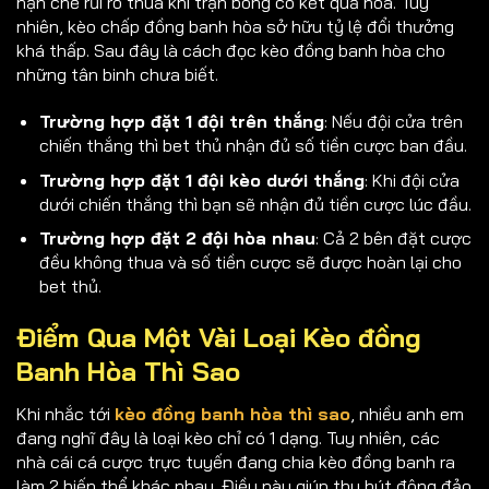
hạn chế rủi ro thua khi trận bóng có kết quả hòa. Tuy
nhiên, kèo chấp đồng banh hòa sở hữu tỷ lệ đổi thưởng
khá thấp. Sau đây là cách đọc kèo đồng banh hòa cho
những tân binh chưa biết.
Trường hợp đặt 1 đội trên thắng
: Nếu đội cửa trên
chiến thắng thì bet thủ nhận đủ số tiền cược ban đầu.
Trường hợp đặt 1 đội kèo dưới thắng
: Khi đội cửa
dưới chiến thắng thì bạn sẽ nhận đủ tiền cược lúc đầu.
Trường hợp đặt 2 đội hòa nhau
: Cả 2 bên đặt cược
đều không thua và số tiền cược sẽ được hoàn lại cho
bet thủ.
Điểm Qua Một Vài Loại Kèo đồng
Banh Hòa Thì Sao
Khi nhắc tới
kèo đồng banh hòa thì sao
, nhiều anh em
đang nghĩ đây là loại kèo chỉ có 1 dạng. Tuy nhiên, các
nhà cái cá cược trực tuyến đang chia kèo đồng banh ra
làm 2 biến thể khác nhau. Điều này giúp thu hút đông đảo