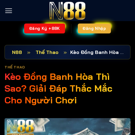
Chuyển
đến
nội
dung
Đăng Ký +88K
Đăng Nhập
N88
»
Thể Thao
»
Kèo Đồng Banh Hòa Thì Sao? Giải Đáp Thắc Mắc Cho Người Chơi
THỂ THAO
Kèo Đồng Banh Hòa Thì
Sao? Giải Đáp Thắc Mắc
Cho Người Chơi