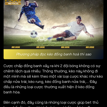
Phương pháp đọc kèo đồng banh hoà thì sao
Cược chấp đồng banh xảy ra khi 2 đội bóng không có sự
chênh lệch quá nhiều. Thông thường, kèo này không đi
một mình mà sẽ kèm theo một vài loại cược khác như kèo
chấp nửa trái, kèo rung, kèo đồng banh nửa trái,… Đây
đều là những loại cược thường xuất hiện ở kèo đồng
banh hòa.
Bên cạnh đó, đây cũng là những loại cược giúp bet thủ