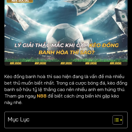
Kèo đồng banh hoà thì sao hiện đang là vấn đề mà nhiều
bet thủ muốn biết nhất. Trong cá cược bóng đá, kèo đồng
banh sở hữu tỷ lệ thắng cao nên nhiều anh em hứng thú.
Tham gia ngay
N88
để biết cách ứng biến khi gặp kèo
này nhé.
Mục Lục