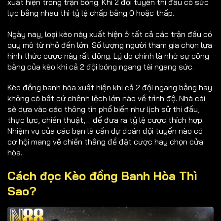
xuất hiện trong trận bóng. Khi 2 đội tuyển thi đấu có sức
lực bằng nhau thì tỷ lệ chấp bằng 0 hoặc thấp.
Ngày nay, loại kèo này xuất hiện ở tất cả các trận đấu có
quy mô từ nhỏ đến lớn. Số lượng người tham gia chọn lựa
hình thức cược này rất đông. Lý do chính là nhờ sự công
bằng của kèo khi cả 2 đội bóng ngang tài ngang sức.
Kèo đồng banh hòa xuất hiện khi cả 2 đội ngang bằng hay
không có bất cứ chênh lệch lớn nào về trình độ. Nhà cái
sẽ dựa vào các thông tin phổ biến như lịch sử thi đấu,
thực lực, chiến thuật,… để đưa ra tỷ lệ cược thích hợp.
Nhiệm vụ của các bạn là cần dự đoán đội tuyển nào có
cơ hội mang về chiến thắng để đặt cược hay chọn cửa
hòa.
Cách đọc Kèo đồng Banh Hòa Thì
Sao?