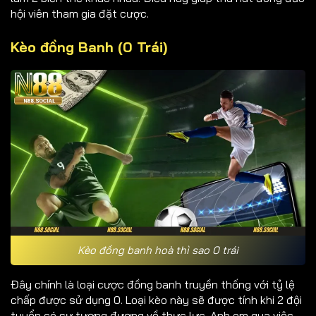
hội viên tham gia đặt cược.
Kèo đồng Banh (0 Trái)
Kèo đồng banh hoà thì sao 0 trái
Đây chính là loại cược đồng banh truyền thống với tỷ lệ
chấp được sử dụng 0. Loại kèo này sẽ được tính khi 2 đội
tuyển có sự tương đương về thực lực. Anh em qua việc