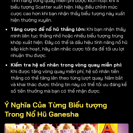
Tính năng vòng quay miễn phí được kích hoạt khi 4
biểu tượng Scatter xuất hiện. Hãy điều chỉnh mức
cược cao hơn khi bạn nhận thấy biểu tượng này xuất
hiện thường xuyên.
Tăng cược để nổ hũ thắng lớn:
Khi bạn nhận thấy
mình liên tục thắng nhỏ hoặc nhiều biểu tượng trùng
khớp xuất hiện. Đây có thể là dấu hiệu tính năng nổ hũ
sắp kích hoạt, hãy cân nhắc cược tối đa để tối ưu lợi
nhuận thu được.
Kiểm tra hệ số nhân trong vòng quay miễn phí:
Khi được tặng vòng quay miễn phí, hệ số nhân tiền
thắng có thể tăng lên theo từng lượt quay. Nắm bắt
và khai thác được thông tin này có thể tối ưu đáng kể
số tiền thưởng mà bạn có thể nhận được.
Ý Nghĩa Của Từng Biểu tượng
Trong Nổ Hũ Ganesha