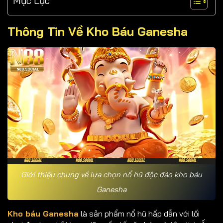
Mục Lục
Thông Tin Về Kho Báu Ganesha
Giới thiệu chung về lựa chọn nổ hũ độc đáo kho báu
Ganesha
Kho báu Ganesha
là sản phẩm nổ hũ hấp dẫn với lối