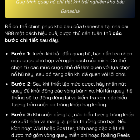
Quy trình quay hũ chi tiết khi trải nghiệm kho báu
Ganesha
Để có thể chinh phục kho báu của Ganesha tại nhà cái
N88 một cách hiệu quả, cược thủ cần tuân thủ
các
bước chi tiết
sau đây:
Bước 1:
Trước khi bắt đầu quay hũ, bạn cần lựa chọn
mức cược phù hợp với ngân sách của mình. Có thể
chọn từ các mức cược nhỏ để làm quen với lựa chọn
nổ hũ này, sau đó tăng dần khi đã quen với lối chơi.
Bước 2:
Sau khi thiết lập mức cược, hãy nhấn nút
quay để khởi động các vòng bánh xe. Mỗi lần quay, hệ
thống sẽ tự động dừng lại và kiểm tra xem các biểu
tượng trên cuộn có trùng khớp hay không.
Bước 3:
Khi cuộn dừng lại, các biểu tượng trùng khớp
sẽ xuất hiện và mang lại phần thưởng cho bạn. Nếu
kích hoạt Wild hoặc Scatter, tính năng đặc biệt sẽ
được mở gồm vòng quay miễn phí hoặc Rolling Reels