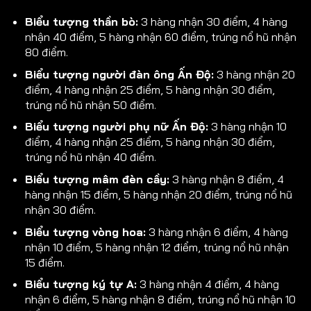
Biểu tượng thần bò:
3 hàng nhận 30 điểm, 4 hàng
nhận 40 điểm, 5 hàng nhận 60 điểm, trúng nổ hũ nhận
80 điểm.
Biểu tượng người đàn ông Ấn Độ:
3 hàng nhận 20
điểm, 4 hàng nhận 25 điểm, 5 hàng nhận 30 điểm,
trúng nổ hũ nhận 50 điểm.
Biểu tượng người phụ nữ Ấn Độ:
3 hàng nhận 10
điểm, 4 hàng nhận 25 điểm, 5 hàng nhận 30 điểm,
trúng nổ hũ nhận 40 điểm.
Biểu tượng mâm đèn cầy:
3 hàng nhận 8 điểm, 4
hàng nhận 15 điểm, 5 hàng nhận 20 điểm, trúng nổ hũ
nhận 30 điểm.
Biểu tượng vòng hoa:
3 hàng nhận 6 điểm, 4 hàng
nhận 10 điểm, 5 hàng nhận 12 điểm, trúng nổ hũ nhận
15 điểm.
Biểu tượng ký tự A:
3 hàng nhận 4 điểm, 4 hàng
nhận 6 điểm, 5 hàng nhận 8 điểm, trúng nổ hũ nhận 10