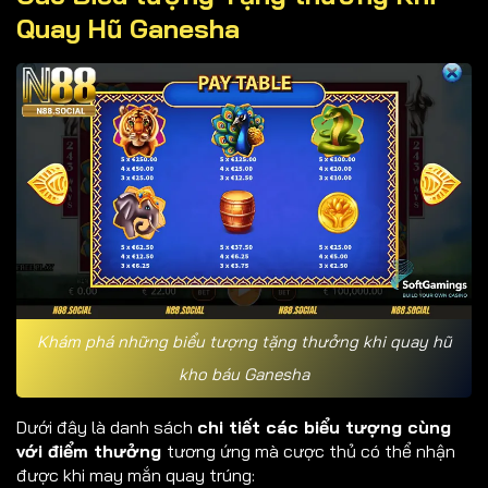
Quay Hũ Ganesha
Khám phá những biểu tượng tặng thưởng khi quay hũ
kho báu Ganesha
Dưới đây là danh sách
chi tiết các biểu tượng cùng
với điểm thưởng
tương ứng mà cược thủ có thể nhận
được khi may mắn quay trúng: