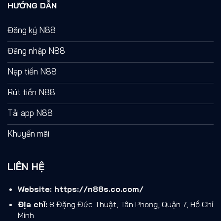
HƯỚNG DẪN
Đăng ký N88
Đăng nhập N88
Nạp tiền N88
Rút tiền N88
Tải app N88
Khuyến mãi
LIÊN HỆ
Website:
https://n88s.co.com/
Địa chỉ:
8 Đặng Đức Thuật, Tân Phong, Quận 7, Hồ Chí
Minh