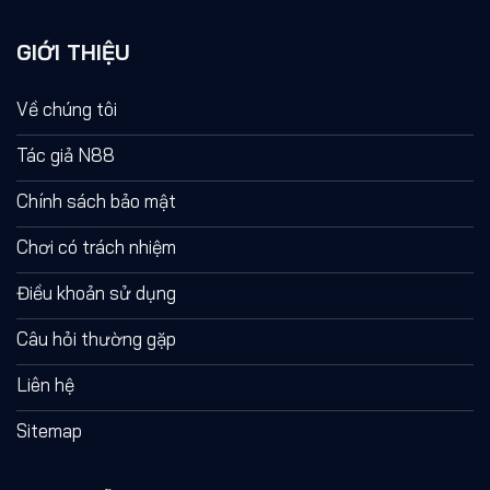
GIỚI THIỆU
Về chúng tôi
Tác giả N88
Chính sách bảo mật
Chơi có trách nhiệm
Điều khoản sử dụng
Câu hỏi thường gặp
Liên hệ
Sitemap