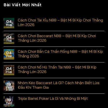
Bài Viết Mới Nhất
Cách Chơi Tài Xỉu N88 – Bật Mí Bí Kíp Chơi Thắng
04
Lớn 2026
Th6
Cách Chơi Baccarat N88 – Bật Mí Bí Kíp Chơi
04
Thắng Lớn 2026
Th6
Cách Chơi Bắn Cá Thần Rồng N88 – Bật Mí Bí Kíp
04
Thắng 2026
Th6
Cách Chơi Nổ Hũ Thần Tài N88 – Bật Mí Bí Kíp
04
Thắng Lớn 2026
Th6
Nhóm Kéo Baccarat Là Gì? Cách Nhận Biết Lừa
19
Đảo Khi Tham Gia
Th11
Triple Barrel Poker Là Gì Và Những Bí Mật
19
Th11