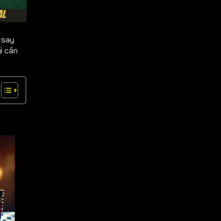
i say
ì cần