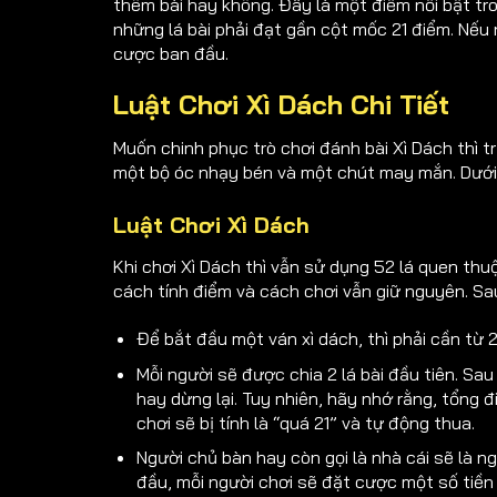
thêm bài hay không. Đây là một điểm nổi bật t
những lá bài phải đạt gần cột mốc 21 điểm. Nếu
cược ban đầu.
Luật Chơi Xì Dách Chi Tiết
Muốn chinh phục trò chơi đánh bài Xì Dách thì t
một bộ óc nhạy bén và một chút may mắn. Dưới đ
Luật Chơi Xì Dách
Khi chơi Xì Dách thì vẫn sử dụng 52 lá quen thu
cách tính điểm và cách chơi vẫn giữ nguyên. Sau
Để bắt đầu một ván xì dách, thì phải cần từ 2
Mỗi người sẽ được chia 2 lá bài đầu tiên. Sa
hay dừng lại. Tuy nhiên, hãy nhớ rằng, tổng
chơi sẽ bị tính là “quá 21” và tự động thua.
Người chủ bàn hay còn gọi là nhà cái sẽ là ng
đầu, mỗi người chơi sẽ đặt cược một số tiền