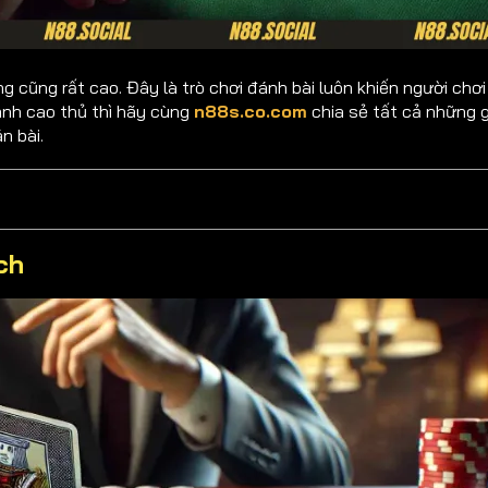
ng cũng rất cao. Đây là trò chơi đánh bài luôn khiến người chơ
nh cao thủ thì hãy cùng
n88s.co.com
chia sẻ tất cả những g
n bài.
ách