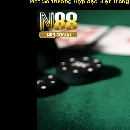
Một Số trường Hợp đặc Biệt Trong