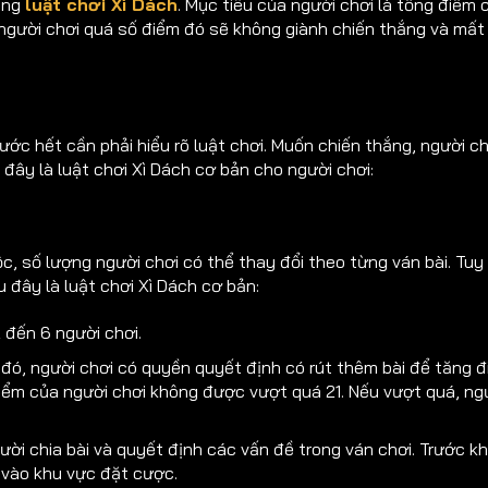
rong
luật chơi Xì Dách
. Mục tiêu của người chơi là tổng điểm 
 người chơi quá số điểm đó sẽ không giành chiến thắng và mất 
rước hết cần phải hiểu rõ luật chơi. Muốn chiến thắng, người c
ây là luật chơi Xì Dách cơ bản cho người chơi:
ộc, số lượng người chơi có thể thay đổi theo từng ván bài. Tuy 
 đây là luật chơi Xì Dách cơ bản:
 đến 6 người chơi.
u đó, người chơi có quyền quyết định có rút thêm bài để tăng 
 điểm của người chơi không được vượt quá 21. Nếu vượt quá, ng
ười chia bài và quyết định các vấn đề trong ván chơi. Trước kh
 vào khu vực đặt cược.