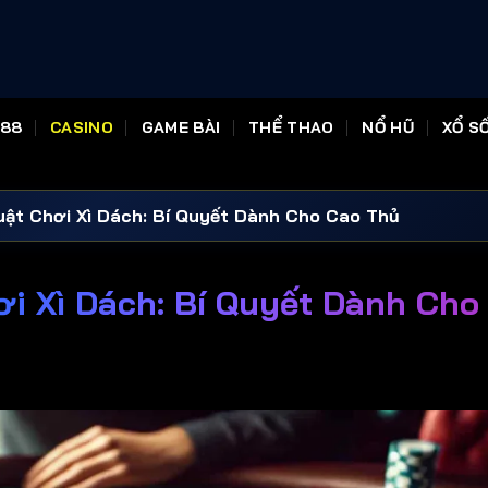
N88
CASINO
GAME BÀI
THỂ THAO
NỔ HŨ
XỔ S
uật Chơi Xì Dách: Bí Quyết Dành Cho Cao Thủ
i Xì Dách: Bí Quyết Dành Cho