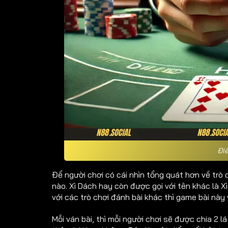
Điể
Để người chơi có cái nhìn tổng quát hơn về trò 
nào. Xì Dách hay còn được gọi với tên khác là Xì
với các trò chơi đánh bài khác thì game bài này 
Mỗi ván bài, thì mỗi người chơi sẽ được chia 2 l